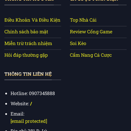
toán RNG (Tạo số ngẫu nhiên) trong Casino
không bị can thiệp bởi con người, đảm bảo kết
quả ván bài là hoàn toàn xanh chín.
Điều Khoản Và Điều Kiện
Top Nhà Cái
Phân loại nhà cái uy tín theo nhu cầu
Chính sách bảo mật
Review Cổng Game
cá cược thực tế
Miễn trừ trách nhiệm
Soi Kèo
Top trang cá độ bóng đá: Kèo thơm, hoàn trả cao
Hỏi đáp thường gặp
Cẩm Nang Cá Cược
Đối với những tay chơi thể thao, tỷ lệ Odds (tỷ lệ
ăn) là yếu tố sống còn. Ví dụ: Cùng một trận
Derby Manchester, trong khi các bên khác ăn
THÔNG TIN LIÊN HỆ
0.90, các nhà cái như
W88
hoặc
FB88
thường
đẩy lên mức 0.98, giúp người chơi thu lợi nhuận
Hotline: 0907345888
cao hơn đáng kể trên mỗi đơn cược.
Website:
/
Casino trực tuyến: Sảnh Live đẳng cấp, Dealer
Email:
người thật
[email protected]
Nếu bạn yêu thích cảm giác tại các sòng bài Las
Địa chỉ: 381 Đ. Lý