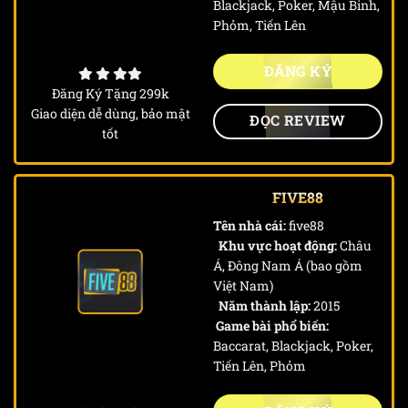
Blackjack, Poker, Mậu Binh,
Phỏm, Tiến Lên
ĐĂNG KÝ
Đăng Ký Tặng 299k
Giao diện dễ dùng, bảo mật
ĐỌC REVIEW
tốt
FIVE88
Tên nhà cái:
five88
Khu vực hoạt động:
Châu
Á, Đông Nam Á (bao gồm
Việt Nam)
Năm thành lập:
2015
Game bài phổ biến:
Baccarat, Blackjack, Poker,
Tiến Lên, Phỏm