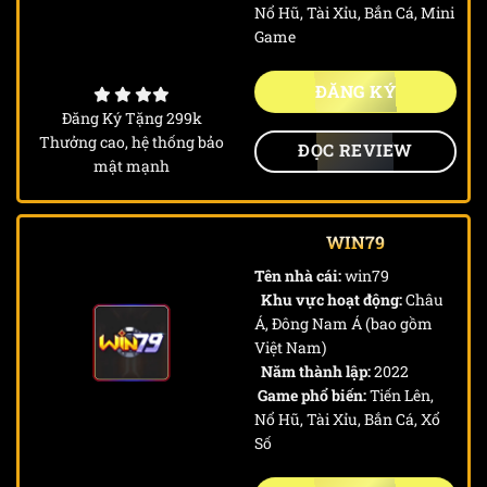
Nổ Hũ, Tài Xỉu, Bắn Cá, Mini
Game
ĐĂNG KÝ
Đăng Ký Tặng 299k
Thưởng cao, hệ thống bảo
ĐỌC REVIEW
mật mạnh
WIN79
Tên nhà cái:
win79
Khu vực hoạt động:
Châu
Á, Đông Nam Á (bao gồm
Việt Nam)
Năm thành lập:
2022
Game phổ biến:
Tiến Lên,
Nổ Hũ, Tài Xỉu, Bắn Cá, Xổ
Số