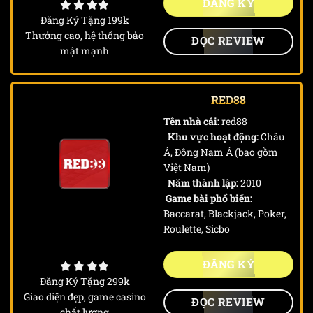
ĐĂNG KÝ
Đăng Ký Tặng 199k
Thưởng cao, hệ thống bảo
ĐỌC REVIEW
mật mạnh
RED88
Tên nhà cái:
red88
Khu vực hoạt động:
Châu
Á, Đông Nam Á (bao gồm
Việt Nam)
Năm thành lập:
2010
Game bài phổ biến:
Baccarat, Blackjack, Poker,
Roulette, Sicbo
ĐĂNG KÝ
Đăng Ký Tặng 299k
Giao diện đẹp, game casino
ĐỌC REVIEW
chất lượng