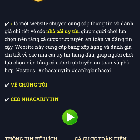
(ví dụ: ngay sau khi kết thúc các trận Ngoại
hạng Anh).
✔️ ​
/
là một website chuyên cung cấp thông tin và đánh
Bước 3: Đánh giá độ mượt của App di động và
giá chi tiết về các
nhà cái uy tín
, giúp người chơi lựa
hệ thống bảo mật SSL
chọn nền tảng cá cược trực tuyến an toàn và đáng tin
cậy. Website này cung cấp bảng xếp hạng và đánh giá
Năm 2026, cá cược trên điện thoại là xu hướng
chi tiết về các nhà cái uy tín hàng đầu, giúp người chơi
chủ đạo. Chúng tôi kiểm tra xem ứng dụng có
lựa chọn nền tảng cá cược trực tuyến an toàn và phù
gây nóng máy hay thường xuyên văng ra khi
hợp. Hastags : #nhacaiuytin #danhgianhacai
đang đặt cược hay không. Song song đó, hệ
thống phải được mã hóa bởi chuẩn
SSL 256-bit
✔️
VỀ CHÚNG TÔI
để hacker không thể can thiệp vào luồng tiền
của bạn.
✔️
CEO NHACAIUYTIN
Bước 4: Kiểm tra tính công bằng qua tổ chức
eCOGRA
Chúng tôi ưu tiên các nhà cái có chứng chỉ
eCOGRA. Đây là bảo chứng cho việc các thuật
THÔNG TIN HỮU ÍCH
CÁ CƯỢC TOÀN DIỆN