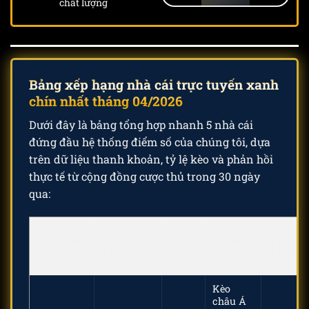
chất lượng
Bảng xếp hạng nhà cái trực tuyến xanh
chín nhất tháng 04/2026
Dưới đây là bảng tổng hợp nhanh 5 nhà cái
đứng đầu hệ thống điểm số của chúng tôi, dựa
trên dữ liệu thanh khoản, tỷ lệ kèo và phản hồi
thực tế từ cộng đồng cược thủ trong 30 ngày
qua:
ƯU
THƯƠNG
GIẤY
RÚT
ĐIỂM
TRẠNG
HIỆU
PHÉP
TIỀN
ĐỘC
THÁI
QUYỀN
Kèo
châu Á