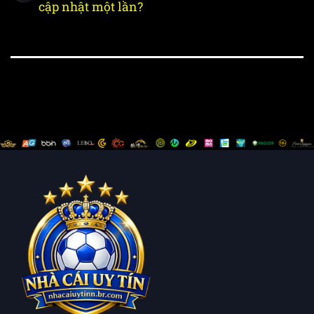
cập nhật một lần?
Bước 1: Kiểm tra tính pháp lý và tính chính chủ
của giấy phép
Chúng tôi truy cập trực tiếp vào cơ sở dữ liệu
của các cơ quan quản lý như
PAGCOR
(Philippines) hay
Isle of Man
để đối soát mã số
giấy phép. Một nhà cái uy tín phải có link xác
nhận (Validator) ngay dưới chân trang dẫn về
trang chủ của tổ chức cấp phép. Nếu link đó chỉ
là một tấm ảnh tĩnh, chúng tôi sẽ đánh dấu lừa
đảo ngay lập tức.
Bước 2: Thử nghiệm nạp tiền và tốc độ khớp
lệnh rút tiền
Chúng tôi thực hiện nạp ít nhất 50.000.000 VNĐ
vào tài khoản thử nghiệm. Nhà cái chỉ được xếp
hạng cao nếu xử lý lệnh rút tiền thắng cược
trong dưới 20 phút vào các khung giờ cao điểm