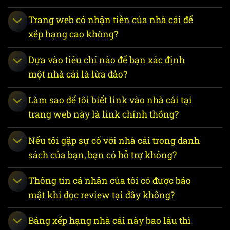
cực
nhanh
Trang web có nhận tiền của nhà cái để
xếp hạng cao không?
Sảnh
Casino
5 – 12
✔ Hoạt
K8
Philippines
AG VIP,
Dựa vào tiêu chí nào để bạn xác định
Phút
động
giới hạn
cược lớn
một nhà cái là lừa đảo?
Khuyến
Làm sao để tôi biết link vào nhà cái tại
mãi đa
2 – 8
dạng,
✔ Hoạt
trang web này là link chính thống?
789Bet
PAGCOR
Phút
duyệt
động
lệnh tự
Nếu tôi gặp sự cố với nhà cái trong danh
động
sách của bạn, bạn có hỗ trợ không?
Quy trình 6 bước đánh giá nhà cái độc
Thông tin cá nhân của tôi có được bảo
quyền tại hệ thống
mật khi đọc review tại đây không?
Để mang lại cái nhìn công tâm nhất, đội ngũ
chuyên gia của chúng tôi thực hiện quy trình
Bảng xếp hạng nhà cái này bao lâu thì
“Mystery Shopping”
nghiêm ngặt: