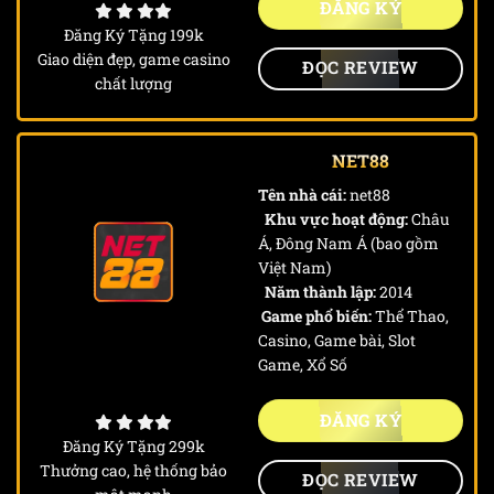
ĐĂNG KÝ
Đăng Ký Tặng 199k
Giao diện đẹp, game casino
ĐỌC REVIEW
chất lượng
NET88
Tên nhà cái:
net88
Khu vực hoạt động:
Châu
Á, Đông Nam Á (bao gồm
Việt Nam)
Năm thành lập:
2014
Game phổ biến:
Thể Thao,
Casino, Game bài, Slot
Game, Xổ Số
ĐĂNG KÝ
Đăng Ký Tặng 299k
Thưởng cao, hệ thống bảo
ĐỌC REVIEW