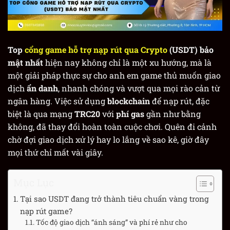
Top
cổng game hỗ trợ nạp rút qua Crypto
(USDT) bảo
mật nhất
hiện nay không chỉ là một xu hướng, mà là
một giải pháp thực sự cho anh em game thủ muốn giao
dịch
ẩn danh
, nhanh chóng và vượt qua mọi rào cản từ
ngân hàng. Việc sử dụng
blockchain
để nạp rút, đặc
biệt là qua mạng
TRC20
với
phí gas
gần như bằng
không, đã thay đổi hoàn toàn cuộc chơi. Quên đi cảnh
chờ đợi giao dịch xử lý hay lo lắng về sao kê, giờ đây
mọi thứ chỉ mất vài giây.
Mục Lục
Tại sao USDT đang trở thành tiêu chuẩn vàng trong
nạp rút game?
Tốc độ giao dịch “ánh sáng” và phí rẻ như cho