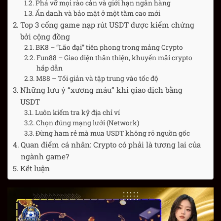
Phá vỡ mọi rào cản và giới hạn ngân hàng
Ẩn danh và bảo mật ở một tầm cao mới
Top 3 cổng game nạp rút USDT được kiểm chứng
bởi cộng đồng
BK8 – “Lão đại” tiên phong trong mảng Crypto
Fun88 – Giao diện thân thiện, khuyến mãi crypto
hấp dẫn
M88 – Tối giản và tập trung vào tốc độ
Những lưu ý “xương máu” khi giao dịch bằng
USDT
Luôn kiểm tra kỹ địa chỉ ví
Chọn đúng mạng lưới (Network)
Đừng ham rẻ mà mua USDT không rõ nguồn gốc
Quan điểm cá nhân: Crypto có phải là tương lai của
ngành game?
Kết luận