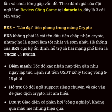
lần và chưa từng gặp vấn đề. Theo đánh giá của đội
ngũ làm
Review Cổng Game
tại
datario.io
, đây là 3 cái
tên vàng.
BK8
– “Lão đại” tiên phong trong mảng Crypto
BK8
không phải là cái tên đầu tiên chấp nhận crypto,
nhưng họ là người làm tốt nhất và sớm nhất. Hệ thống
của
BK8
cực kỳ ổn định, hỗ trợ cả hai mạng phổ biến là
TRC20
và
ERC20
.
Điểm mạnh:
Tốc độ xác nhận nạp tiền gần như
ngay lập tức. Lệnh rút tiền USDT xử lý trong vòng 5-
15 phút.
Hỗ trợ:
Có đội ngũ support riêng chuyên về các vấn
đề giao dịch crypto, rất am hiểu.
Lưu ý:
Giao diện có phần hơi “công nghiệp”, không
quá màu mè nhưng hiệu quả.