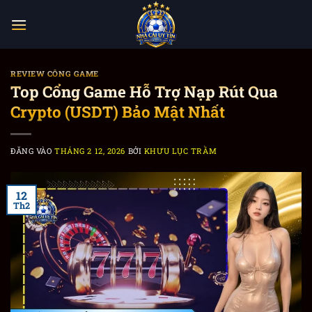
Bỏ
qua
nội
dung
REVIEW CỔNG GAME
Top Cổng Game Hỗ Trợ Nạp Rút Qua
Crypto (USDT) Bảo Mật Nhất
ĐĂNG VÀO
THÁNG 2 12, 2026
BỞI
KHƯU LỤC TRẦM
12
Th2