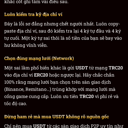
khắc cốt ghi tâm vài điều sau.
Luôn kiểm tra kỹ địa chỉ ví
Đây là lỗi sơ đẳng nhưng chết người nhất. Luôn copy-
paste địa chỉ ví, sau đó kiểm tra lại 4 ký tự đầu và 4 ký
tự cuối. Một ký tự sai thôi là số tiền của bạn sẽ bay vào
hư không vĩnh viễn.
Chọn đúng mạng lưới (Network)
Một sai lầm phổ biến khác là gửi
USDT
từ mạng
TRC20
vào địa chỉ ví
ERC20
hoặc ngược lại. Hãy chắc chắn
100% rằng mạng lưới bạn chọn trên sàn giao dịch
(Binance, Remitano…) trùng khớp với mạng lưới mà
cổng game cung cấp. Luôn ưu tiên
TRC20
vì phí rẻ và
tốc độ cao.
Đừng ham rẻ mà mua USDT không rõ nguồn gốc
Chỉ nên mua
USDT
từ các sàn giao dịch P2P uy tín như