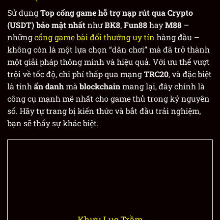
Sử dụng
Top cổng game hỗ trợ nạp rút qua Crypto
(USDT) bảo mật nhất
như
BK8
,
Fun88
hay
M88
–
những
cổng game bài đổi thưởng uy tín
hàng đầu –
không còn là một lựa chọn “dân chơi” mà đã trở thành
một giải pháp thông minh và hiệu quả. Với ưu thế vượt
trội về tốc độ, chi phí thấp qua mạng
TRC20
, và đặc biệt
là tính
ẩn danh
mà
blockchain
mang lại, đây chính là
công cụ mạnh mẽ nhất cho game thủ trong kỷ nguyên
số. Hãy tự trang bị kiến thức và bắt đầu trải nghiệm,
bạn sẽ thấy sự khác biệt.
Khưu Lục Trầm