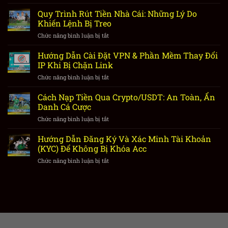
Cách
Liên
Quy Trình Rút Tiền Nhà Cái: Những Lý Do
Hệ
Khiến Lệnh Bị Treo
CSKH
Chức năng bình luận bị tắt
ở
Nhà
Quy
Cái
Trình
Hướng Dẫn Cài Đặt VPN & Phần Mềm Thay Đổi
Hiệu
Rút
Quả
IP Khi Bị Chặn Link
Tiền
Khi
Chức năng bình luận bị tắt
ở
Nhà
Gặp
Hướng
Cái:
Sự
Dẫn
Cách Nạp Tiền Qua Crypto/USDT: An Toàn, Ẩn
Những
Cố
Cài
Lý
Danh Cá Cược
Nạp
Đặt
Do
Rút
Chức năng bình luận bị tắt
ở
VPN
Khiến
Cách
&
Lệnh
Nạp
Hướng Dẫn Đăng Ký Và Xác Minh Tài Khoản
Phần
Bị
Tiền
Mềm
(KYC) Để Không Bị Khóa Acc
Treo
Qua
Thay
Chức năng bình luận bị tắt
ở
Crypto/USDT:
Đổi
Hướng
An
IP
Dẫn
Toàn,
Khi
Đăng
Ẩn
Bị
Ký
Danh
Chặn
Và
Cá
Link
Xác
Cược
Minh