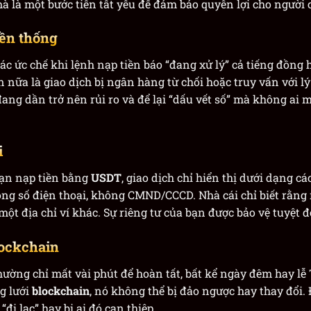
 mà là một bước tiến tất yếu để đảm bảo quyền lợi cho người 
yền thống
c ức chế khi lệnh nạp tiền báo “đang xử lý” cả tiếng đồng 
n nữa là giao dịch bị ngân hàng từ chối hoặc truy vấn với lý
đang dần trở nên rủi ro và để lại “dấu vết số” mà không ai
i
bạn nạp tiền bằng
USDT
, giao dịch chỉ hiển thị dưới dạng cá
ông số điện thoại, không CMND/CCCD. Nhà cái chỉ biết rằng
ột địa chỉ ví khác. Sự riêng tư của bạn được bảo vệ tuyệt đ
lockchain
ường chỉ mất vài phút để hoàn tất, bất kể ngày đêm hay lễ 
g lưới
blockchain
, nó không thể bị đảo ngược hay thay đổi. 
đi lạc” hay bị ai đó can thiệp.