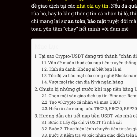
đề giao dịch tại các
nhà cái uy tín
. Nếu đã qu
rùa bò, hay lo lắng thông tin cá nhân bị lộ, t
chỉ mang lại sự
an toàn
,
bảo mật
tuyệt đối mà
toàn yên tâm “cháy” hết mình với đam mê.
Mục Lục
Tại sao Crypto/USDT đang trở thành “chân ái
Vấn đề muôn thuở của nạp tiền truyền thống
Tính ẩn danh: Không ai biết bạn là ai
Tốc độ và bảo mật của công nghệ Blockchai
Vượt mọi rào cản địa lý và ngân hàng
Chuẩn bị những gì trước khi nạp tiền bằng
Chọn một sàn giao dịch uy tín: Binance, Rem
Tạo ví Crypto cá nhân và mua USDT
Hiểu rõ các mạng lưới: TRC20, ERC20, BEP2
Hướng dẫn chi tiết nạp tiền USDT vào nhà c
Bước 1: Lấy địa chỉ ví USDT từ nhà cái
Bước 2: Thực hiện lệnh chuyển tiền từ sàn g
Bước 3: Kiểm tra và xác nhận giao dịch trên