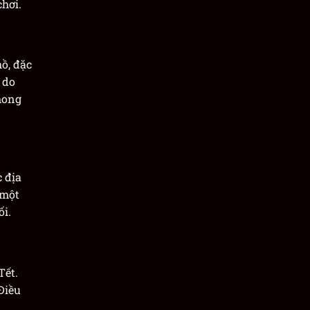
chơi.
hồ, đặc
 do
 mong
c địa
 một
ối.
Tết.
Điều