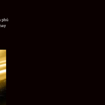
h phủ
 hay