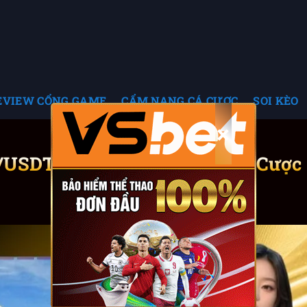
EVIEW CỔNG GAME
CẨM NANG CÁ CƯỢC
SOI KÈO
×
/USDT: An Toàn, Ẩn Danh Cá Cược