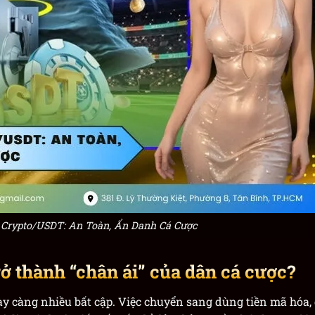
 Crypto/USDT: An Toàn, Ẩn Danh Cá Cược
ở thành “chân ái” của dân cá cược?
ày càng nhiều bất cập. Việc chuyển sang dùng tiền mã hóa,