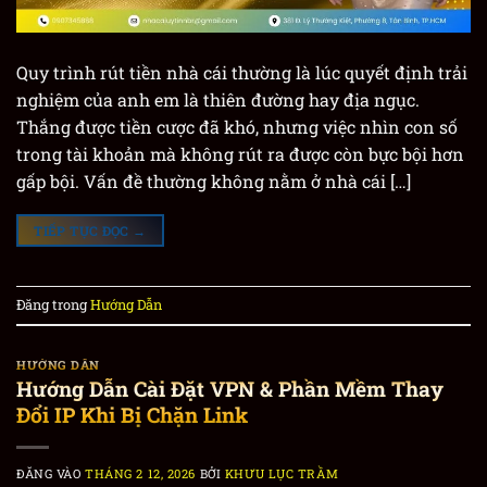
Quy trình rút tiền nhà cái thường là lúc quyết định trải
nghiệm của anh em là thiên đường hay địa ngục.
Thắng được tiền cược đã khó, nhưng việc nhìn con số
trong tài khoản mà không rút ra được còn bực bội hơn
gấp bội. Vấn đề thường không nằm ở nhà cái […]
TIẾP TỤC ĐỌC
→
Đăng trong
Hướng Dẫn
HƯỚNG DẪN
Hướng Dẫn Cài Đặt VPN & Phần Mềm Thay
Đổi IP Khi Bị Chặn Link
ĐĂNG VÀO
THÁNG 2 12, 2026
BỞI
KHƯU LỤC TRẦM