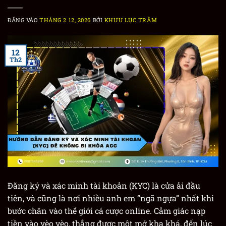
ĐĂNG VÀO
THÁNG 2 12, 2026
BỞI
KHƯU LỤC TRẦM
12
Th2
Đăng ký và xác minh tài khoản (KYC) là cửa ải đầu
tiên, và cũng là nơi nhiều anh em “ngã ngựa” nhất khi
bước chân vào thế giới cá cược online. Cảm giác nạp
tiền vào vèo vèo, thắng được một mớ kha khá, đến lúc