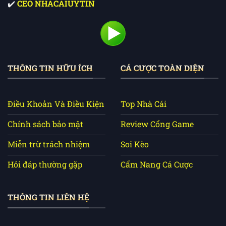
✔️
CEO NHACAIUYTIN
THÔNG TIN HỮU ÍCH
CÁ CƯỢC TOÀN DIỆN
Điều Khoản Và Điều Kiện
Top Nhà Cái
Chính sách bảo mật
Review Cổng Game
Miễn trừ trách nhiệm
Soi Kèo
Hỏi đáp thường gặp
Cẩm Nang Cá Cược
THÔNG TIN LIÊN HỆ