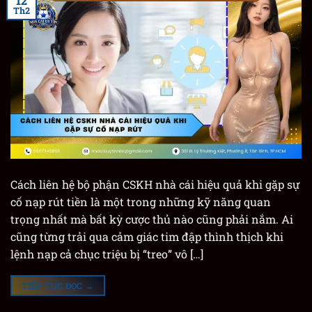
12
Th2
Cách liên hệ bộ phận CSKH nhà cái hiệu quả khi gặp sự
cố nạp rút tiền là một trong những kỹ năng quan
trọng nhất mà bất kỳ cược thủ nào cũng phải nắm. Ai
cũng từng trải qua cảm giác tim đập thình thịch khi
lệnh nạp cả chục triệu bị “treo” vô […]
TIẾP TỤC ĐỌC
→