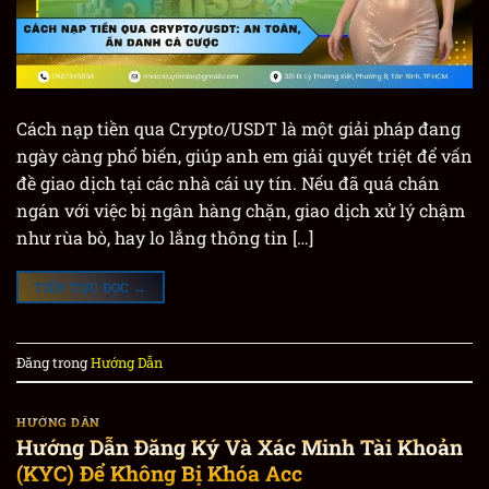
Cách nạp tiền qua Crypto/USDT là một giải pháp đang
ngày càng phổ biến, giúp anh em giải quyết triệt để vấn
đề giao dịch tại các nhà cái uy tín. Nếu đã quá chán
ngán với việc bị ngân hàng chặn, giao dịch xử lý chậm
như rùa bò, hay lo lắng thông tin […]
TIẾP TỤC ĐỌC
→
Đăng trong
Hướng Dẫn
HƯỚNG DẪN
Hướng Dẫn Đăng Ký Và Xác Minh Tài Khoản
(KYC) Để Không Bị Khóa Acc